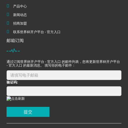
产品中心
新闻动态
招商加盟
联系世界杯开户平台 - 官方入口
邮箱订阅
通过订阅世界杯开户平台 - 官方入口 的邮件列表，您将更新世界杯开户平台
- 官方入口 的最新消息。 填写你的电子邮件：
验证码:
提交