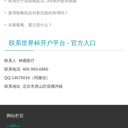
医用分子筛制氧机SL-3W系列使用视频
家用制氧机应对新冠真的有用吗？
在家吸氧，要注意什么？
联系世界杯开户平台 - 官方入口
联系人: 神鹿医疗
联系电话: 400-993-6860
QQ:14675016（同微信）
联系地址: 北京市房山区琉璃河镇
网站栏目