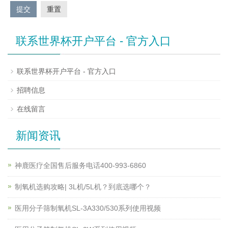
提交
重置
联系世界杯开户平台 - 官方入口
联系世界杯开户平台 - 官方入口
招聘信息
在线留言
新闻资讯
神鹿医疗全国售后服务电话400-993-6860
制氧机选购攻略| 3L机/5L机？到底选哪个？
医用分子筛制氧机SL-3A330/530系列使用视频