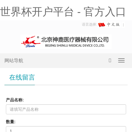
世界杯开户平台 - 官方入口
语言选择:
网站导航
Toggl
navig
在线留言
产品名称:
数量: