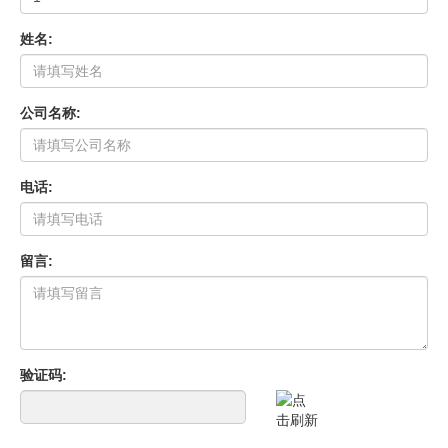
姓名:
公司名称:
电话:
留言:
验证码: