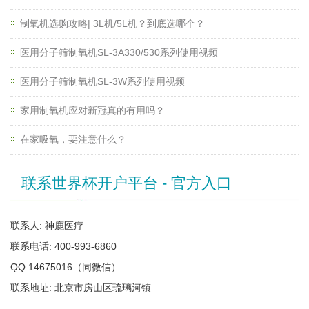
制氧机选购攻略| 3L机/5L机？到底选哪个？
医用分子筛制氧机SL-3A330/530系列使用视频
医用分子筛制氧机SL-3W系列使用视频
家用制氧机应对新冠真的有用吗？
在家吸氧，要注意什么？
联系世界杯开户平台 - 官方入口
联系人: 神鹿医疗
联系电话: 400-993-6860
QQ:14675016（同微信）
联系地址: 北京市房山区琉璃河镇