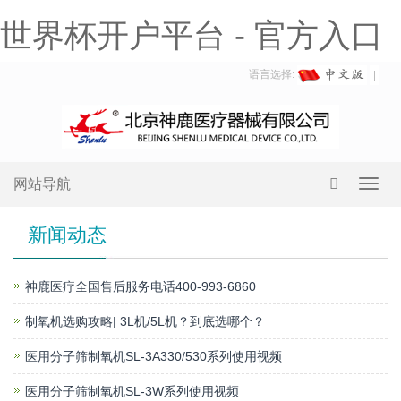
世界杯开户平台 - 官方入口
语言选择:
网站导航
Toggl
navig
新闻动态
神鹿医疗全国售后服务电话400-993-6860
制氧机选购攻略| 3L机/5L机？到底选哪个？
医用分子筛制氧机SL-3A330/530系列使用视频
医用分子筛制氧机SL-3W系列使用视频