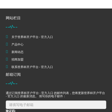
网站栏目
关于世界杯开户平台 - 官方入口
产品中心
新闻动态
招商加盟
联系世界杯开户平台 - 官方入口
邮箱订阅
通过订阅世界杯开户平台 - 官方入口 的邮件列表，您将更新世界杯开户平台
- 官方入口 的最新消息。 填写你的电子邮件：
验证码: