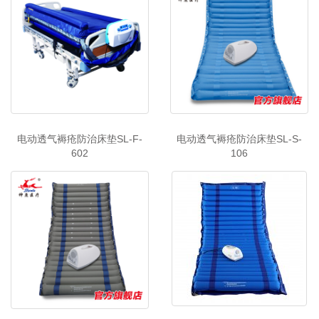
电动透气褥疮防治床垫SL-F-
电动透气褥疮防治床垫SL-S-
602
106