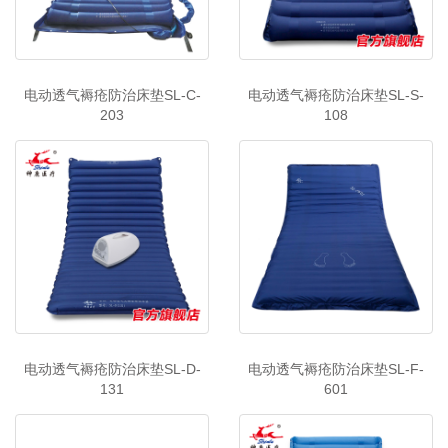
电动透气褥疮防治床垫SL-C-
电动透气褥疮防治床垫SL-S-
203
108
电动透气褥疮防治床垫SL-D-
电动透气褥疮防治床垫SL-F-
131
601